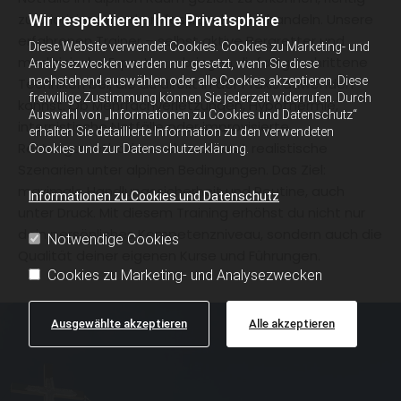
zu priorisieren und professionell zu behandeln. Unsere
Wir respektieren Ihre Privatsphäre
erfahrenen Trainer – selbst aktive Bergretter und
Diese Website verwendet Cookies. Cookies zu Marketing- und
medizinische Experten – bringen dir fortgeschrittene
Analysezwecken werden nur gesetzt, wenn Sie diese
nachstehend auswählen oder alle Cookies akzeptieren. Diese
Techniken bei, die du direkt in der Praxis anwenden
freiwillige Zustimmung können Sie jederzeit widerrufen. Durch
kannst. Ob Mehrfachverletzungen, Hypothermie,
Auswahl von „Informationen zu Cookies und Datenschutz“
internistische Notfälle oder improvisierte
erhalten Sie detaillierte Information zu den verwendeten
Rettungsmethoden – du trainierst realistische
Cookies und zur Datenschutzerklärung.
Szenarien unter alpinen Bedingungen. Das Ziel:
maximale Handlungssicherheit und Routine, auch
Informationen zu Cookies und Datenschutz
unter Druck. Mit diesem Training erhöhst du nicht nur
dein persönliches Kompetenzniveau, sondern auch die
Notwendige Cookies
Qualität deiner eigenen Kurse und Führungen.
Cookies zu Marketing- und Analysezwecken
Ausgewählte akzeptieren
Alle akzeptieren